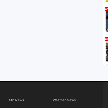
MP News
Weather News