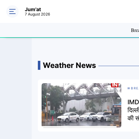
Jum'at
7 August 2026
Bre
Weather News
BRE
IMD 
दिल्
की स