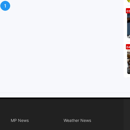
1
MP News
Weather News